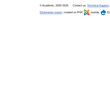
© Academic, 2000-2026
Contact us:
Technical Support
,
Dictionaries export
, created on PHP,
Joomla,
Dr