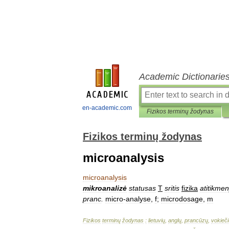
Academic Dictionarie
en-academic.com
Fizikos terminų žodynas
Fizikos terminų žodynas
microanalysis
microanalysis
mikroanalizė
statusas
T
sritis
fizika
atitikme
pranc
.
micro
-
analyse
,
f
;
microdosage
,
m
Fizikos
terminų
žodynas
:
lietuvių
,
anglų
,
prancūzų
,
vokieči