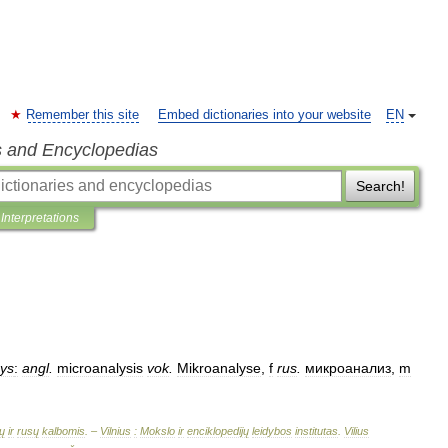
Remember this site
Embed dictionaries into your website
EN
s and Encyclopedias
Search!
Interpretations
nys
:
angl
.
microanalysis
vok
.
Mikroanalyse
,
f
rus
.
микроанализ
,
m
ų
ir
rusų
kalbomis
. –
Vilnius
:
Mokslo
ir
enciklopedijų
leidybos
institutas
.
Vilius