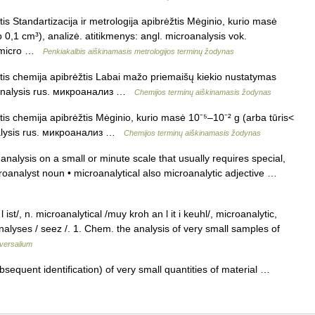
is Standartizacija ir metrologija apibrėžtis Mėginio, kurio masė
p 0,1 cm³), analizė. atitikmenys: angl. microanalysis vok.
. micro …
Penkiakalbis aiškinamasis metrologijos terminų žodynas
tis chemija apibrėžtis Labai mažo priemaišų kiekio nustatymas
roanalysis rus. микроанализ …
Chemijos terminų aiškinamasis žodynas
is chemija apibrėžtis Mėginio, kurio masė 10⁻⁵–10⁻² g (arba tūris<
analysis rus. микроанализ …
Chemijos terminų aiškinamasis žodynas
alysis on a small or minute scale that usually requires special,
croanalyst noun • microanalytical also microanalytic adjective …
st/, n. microanalytical /muy kroh an l it i keuhl/, microanalytic,
analyses / seez /. 1. Chem. the analysis of very small samples of
versalium
equent identification) of very small quantities of material …