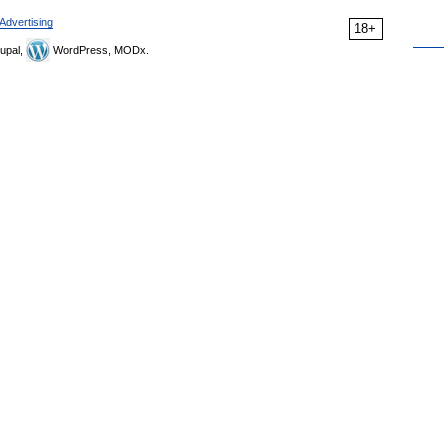
Advertising
18+
upal,
WordPress, MODx.