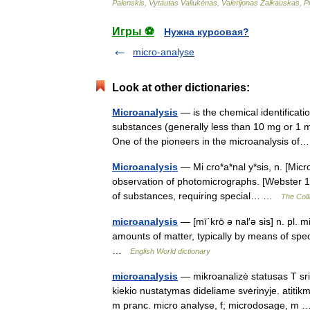
Palenskis
,
Vytautas
Valiukėnas
,
Valerijonas
Žalkauskas
,
P
Игры ⚽
Нужна курсовая?
micro-analyse
Look at other dictionaries:
Microanalysis
— is the chemical identificati
substances (generally less than 10 mg or 1 ml
One of the pioneers in the microanalysis 
Microanalysis
— Mi cro*a*nal y*sis, n. [Micro
observation of photomicrographs. [Webster 19
of substances, requiring special… …
The Coll
microanalysis
— [mī΄krō ə nal′ə sis] n. pl. m
amounts of matter, typically by means of spec
…
English World dictionary
microanalysis
— mikroanalizė statusas T srit
kiekio nustatymas dideliame svėrinyje. atitik
m pranc. micro analyse, f; microdosage, 