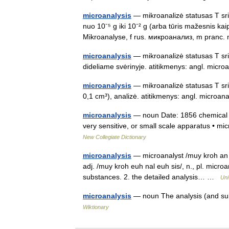
microanalysis
— mikroanalizė statusas T srit
nuo 10⁻⁵ g iki 10⁻² g (arba tūris mažesnis kai
Mikroanalyse, f rus. микроанализ, m pranc
microanalysis
— mikroanalizė statusas T sri
dideliame svėrinyje. atitikmenys: angl. mic
microanalysis
— mikroanalizė statusas T srit
0,1 cm³), analizė. atitikmenys: angl. micro
microanalysis
— noun Date: 1856 chemical an
very sensitive, or small scale apparatus • mi
New Collegiate Dictionary
microanalysis
— microanalyst /muy kroh an l i
adj. /muy kroh euh nal euh sis/, n., pl. micro
substances. 2. the detailed analysis… …
Uni
microanalysis
— noun The analysis (and subs
Wiktionary