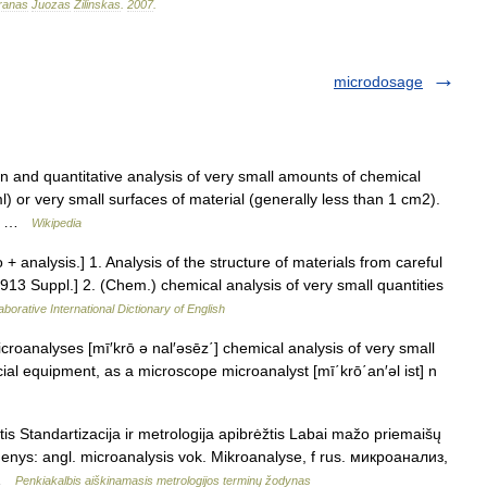
ranas
Juozas
Žilinskas
.
2007
.
microdosage
on and quantitative analysis of very small amounts of chemical
) or very small surfaces of material (generally less than 1 cm2).
of… …
Wikipedia
 + analysis.] 1. Analysis of the structure of materials from careful
13 Suppl.] 2. (Chem.) chemical analysis of very small quantities
aborative International Dictionary of English
icroanalyses [mī′krō ə nal′əsēz΄] chemical analysis of very small
ial equipment, as a microscope microanalyst [mī΄krō΄an′əl ist] n
is Standartizacija ir metrologija apibrėžtis Labai mažo priemaišų
menys: angl. microanalysis vok. Mikroanalyse, f rus. микроанализ,
m …
Penkiakalbis aiškinamasis metrologijos terminų žodynas